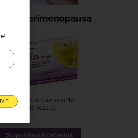
n dalla perimenopausa
te!
Per il buon funzionamento
IVITI
della vescica
Scopri Femal IncoControl