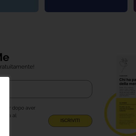
Me
 gratuitamente!
letter dopo aver
ativa al
ISCRIVITI
 Srl.