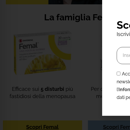
La famiglia Femal, p
Sc
Iscri
Acc
newsl
Efficace sui
5 disturbi
più
Per contrastare i
l’
Infor
fastidiosi della menopausa
menopausa e
dati p
ossa 
Scopri Femal
Scopri Fe