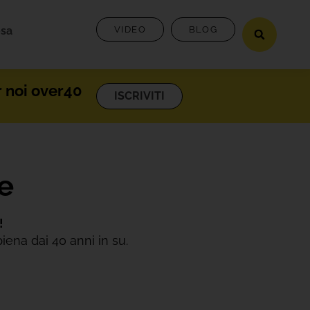
osa
VIDEO
BLOG
r noi over40
ISCRIVITI
ne
!
iena dai 40 anni in su.