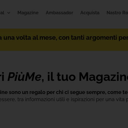
al
Magazine
Ambassador
Acquista
Nastro R
a una volta al mese, con tanti argomenti pe
ri
PiùMe
, il tuo Magazi
ne sono un regalo per chi ci segue sempre, come te
ere, tra informazioni utili e ispirazioni per una vita p