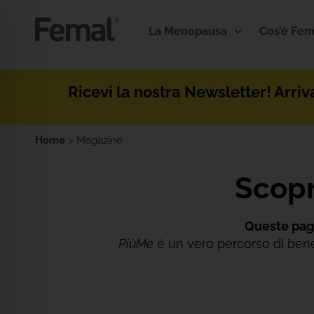
La Menopausa
Cos’è Fem
Ricevi la nostra Newsletter! Arriv
Home
>
Magazine
Scop
Queste pagi
PiùMe
è un vero percorso di beness