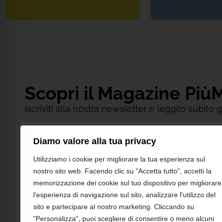
Scopri il Magazine Più
Iscriviti alla nostra newsletter e leggilo subito
Diamo valore alla tua privacy
Utilizziamo i cookie per migliorare la tua esperienza sul
nostro sito web. Facendo clic su "Accetta tutto", accetti la
Acconsento al trattamento dati per invio della news
memorizzazione dei cookie sul tuo dispositivo per migliorare
letto e pienamente compreso l’
Informativa Privacy
rel
l'esperienza di navigazione sul sito, analizzare l'utilizzo del
trattamento dei miei dati personali da parte di Shionogi
sito e partecipare al nostro marketing. Cliccando su
"Personalizza", puoi scegliere di consentire o meno alcuni