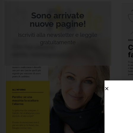
Sono arrivate
nuove pagine!
Iscriviti alla newsletter e leggile
gratuitamente