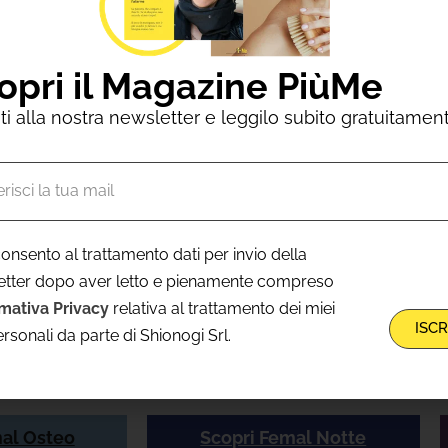
er il benessere delle donne si
opri il Magazine PiùMe
viti alla nostra newsletter e leggilo subito gratuitamen
onsento al trattamento dati per invio della
etter dopo aver letto e pienamente compreso
 disturbi della
Per migliorare la qualità del
mativa Privacy
relativa al trattamento dei miei
ISCR
 mantenere
sonno
e mantenere una vita
ersonali da parte di Shionogi Srl.
sane
attiva
mal Osteo
Scopri Femal Notte