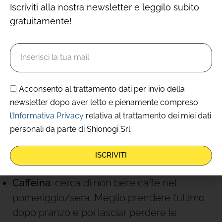
suona noioso, ma funziona)
Iscriviti alla nostra newsletter e leggilo subito
gratuitamente!
Orario di sveglia stabile
(anche nel
weekend: sposta la sveglia al massimo di
un’ora)
Luce al mattino
: esponiti alla luce naturale
appena puoi (aiuta l’orologio biologico)
Acconsento al trattamento dati per invio della
newsletter dopo aver letto e pienamente compreso
Cena leggera
: mangiare troppo alla sera e
l’
Informativa Privacy
relativa al trattamento dei miei dati
poi andare a letto può essere fortemente
personali da parte di Shionogi Srl.
controproducente per il sonno, meglio una
cena leggera e aspettare un’ora o due
ISCRIVITI
prima di stenderti a letto.
Caffeina
: cerca di non bere caffè nel
pomeriggio/sera. Meglio prendere l’ultimo
dopo pranzo e poi lasciar perdere le