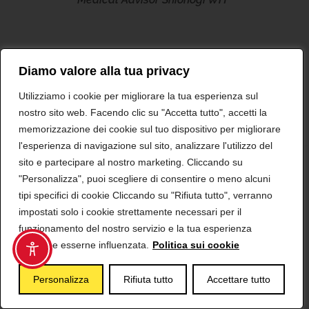
Elena Vita
Diamo valore alla tua privacy
MSL & Medical Advisor Shionogi WH
Utilizziamo i cookie per migliorare la tua esperienza sul
(agosto 2018 - settembre 2020)
nostro sito web. Facendo clic su "Accetta tutto", accetti la
memorizzazione dei cookie sul tuo dispositivo per migliorare
l'esperienza di navigazione sul sito, analizzare l'utilizzo del
sito e partecipare al nostro marketing. Cliccando su
"Personalizza", puoi scegliere di consentire o meno alcuni
tipi specifici di cookie Cliccando su "Rifiuta tutto", verranno
impostati solo i cookie strettamente necessari per il
funzionamento del nostro servizio e la tua esperienza
potrebbe esserne influenzata.
Politica sui cookie
Scopri il Magazine
Personalizza
Rifiuta tutto
Accettare tutto
PiùMe