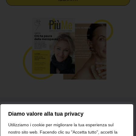
Diamo valore alla tua privacy
Glossario
Medici e professionisti
Contatti
Utilizziamo i cookie per migliorare la tua esperienza sul
nostro sito web. Facendo clic su "Accetta tutto", accetti la
Shionogi Europa
Dichiarazioni sulla Privacy