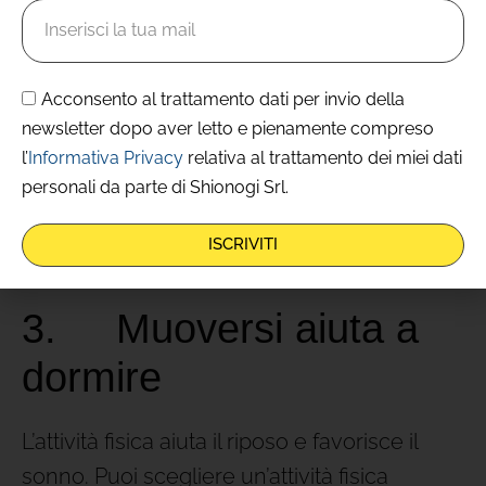
psicologiche
che guidano la persona alla
scoperta delle eccezionali capacità della
propria mente.
Acconsento al trattamento dati per invio della
newsletter dopo aver letto e pienamente compreso
In questo senso l’aiuto di un trainer può
l’
Informativa Privacy
relativa al trattamento dei miei dati
essere efficace: puoi contattare uno
personali da parte di Shionogi Srl.
psicologo e farti consigliare un percorso
adeguato alle tue inclinazioni.
ISCRIVITI
3. Muoversi aiuta a
dormire
L’attività fisica aiuta il riposo e favorisce il
sonno. Puoi scegliere un’attività fisica