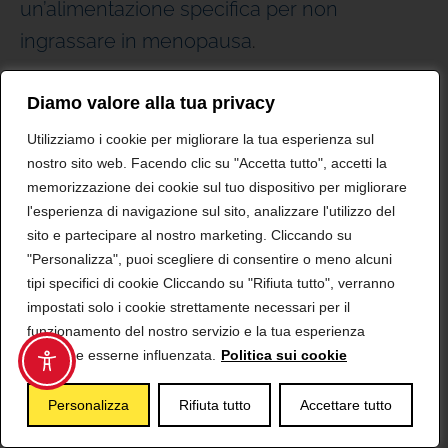
un’alimentazione specifica per non
ingrassare in menopausa
.
Dall’alimentazione può arrivare un supporto
Diamo valore alla tua privacy
decisivo per dichiarare guerra ai chili di
Utilizziamo i cookie per migliorare la tua esperienza sul
troppo ma anche per tenere a bada i disturbi
nostro sito web. Facendo clic su "Accetta tutto", accetti la
memorizzazione dei cookie sul tuo dispositivo per migliorare
che la fine dell’età fertile può portare con sé.
l'esperienza di navigazione sul sito, analizzare l'utilizzo del
sito e partecipare al nostro marketing. Cliccando su
Per
ritrovare la leggerezza in vista della
"Personalizza", puoi scegliere di consentire o meno alcuni
tipi specifici di cookie Cliccando su "Rifiuta tutto", verranno
menopausa (non soltanto nel corpo)
puoi
impostati solo i cookie strettamente necessari per il
trovare un sostegno specifico nell’
estratto
funzionamento del nostro servizio e la tua esperienza
di polline
(ma privo dei suoi allergeni) che
potrebbe esserne influenzata.
Politica sui cookie
costituisce il principale costituente di
Femal
,
Personalizza
Rifiuta tutto
Accettare tutto
un
integratore 100% di origine vegetale in