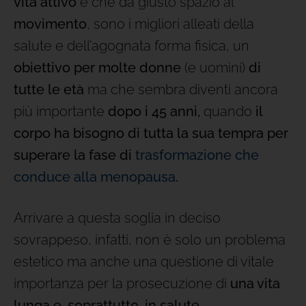
vita attivo
e che dà giusto spazio al
movimento
, sono i migliori alleati della
salute e dell’agognata forma fisica, un
obiettivo per molte donne
(e uomini)
di
tutte le età
ma che sembra diventi ancora
più importante
dopo i 45 anni,
quando
il
corpo ha bisogno di tutta la sua tempra per
superare la fase di
trasformazione che
conduce alla menopausa
.
Arrivare a questa soglia in deciso
sovrappeso, infatti, non è solo un problema
estetico ma anche una questione di vitale
importanza per la prosecuzione di
una vita
lunga e, soprattutto, in salute.