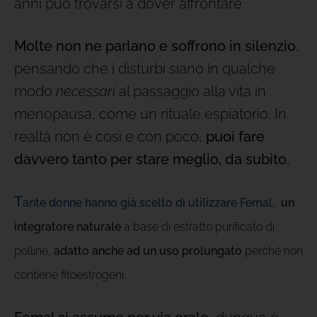
anni può trovarsi a dover affrontare.
Molte non ne parlano e soffrono in silenzio
,
pensando che i disturbi siano in qualche
modo
necessari
al passaggio alla vita in
menopausa, come un rituale espiatorio. In
realtà non è così e con poco,
puoi fare
davvero tanto
per stare meglio, da subito.
T
ante donn
e
hanno già scelto di utilizzare Femal
,
un
integratore naturale
a base di estratto purificato di
polline,
adatto anche ad un uso prolungato
perché non
contiene fitoestrogeni.