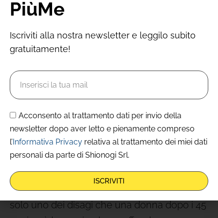
PiùMe
Per i disturbi della
perimenopausa puoi
Iscriviti alla nostra newsletter e leggilo subito
fare molto
gratuitamente!
Anche se si tratta di un momento di
transizione totalmente e assolutamente
fisiologico, naturale e normale per tutte le
Acconsento al trattamento dati per invio della
donne,
il passaggio dalla vita fertile alla
newsletter dopo aver letto e pienamente compreso
l’
Informativa Privacy
relativa al trattamento dei miei dati
menopausa conclamata
può non essere
personali da parte di Shionogi Srl.
agevole per tutte.
ISCRIVITI
L’acuirsi della sindrome premestruale
è
solo uno dei disagi che una donna dopo i 45