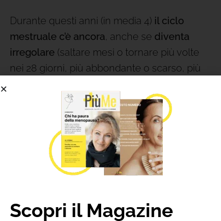
Durante questi anni (in media 4)
il ciclo
mestruale c’è ancora
, anche se
diventa
irregolare
(saltare mesi o tornare più volte
nei 28 giorni, più abbondante o scarso, più
lungo o cortissimo). Tuttavia ciò che cambia
per davvero non è il ciclo, ma
gli equilibri
ormonali che lo determinano
.
Ecco che
si tratta delle stesse cause
che
possono essere
alla base di un ciclo
doloroso
e di qualche giorno di ansia,
nervosismo
e instabilità emotiva
.
Scopri il Magazine