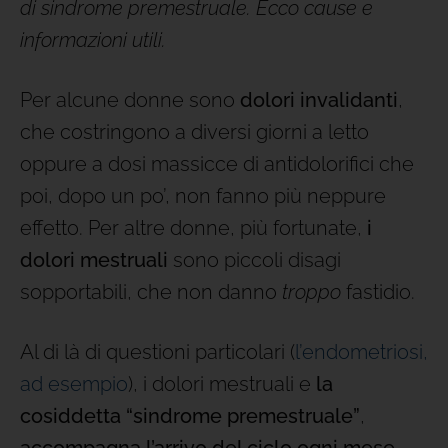
di sindrome premestruale. Ecco cause e
informazioni utili.
Per alcune donne sono
dolori invalidanti
,
che costringono a diversi giorni a letto
oppure a dosi massicce di antidolorifici che
poi, dopo un po’, non fanno più neppure
effetto. Per altre donne, più fortunate,
i
dolori mestruali
sono piccoli disagi
sopportabili, che non danno
troppo
fastidio.
Al di là di questioni particolari (
l’endometriosi,
ad esempio
), i dolori mestruali e
la
cosiddetta “sindrome premestruale”
,
accompagna l’arrivo del ciclo ogni mese
.