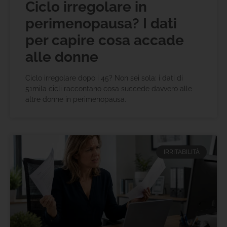
Ciclo irregolare in
perimenopausa? I dati
per capire cosa accade
alle donne
Ciclo irregolare dopo i 45? Non sei sola: i dati di
51mila cicli raccontano cosa succede davvero alle
altre donne in perimenopausa.
IRRITABILITÀ