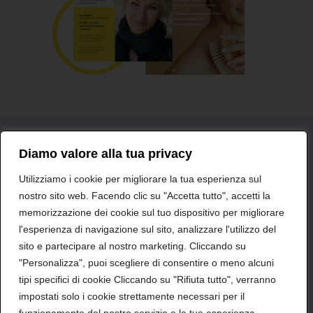
Diamo valore alla tua privacy
Glossario
Medici e professionisti
Contatti
Utilizziamo i cookie per migliorare la tua esperienza sul
nostro sito web. Facendo clic su "Accetta tutto", accetti la
Shionogi Europa
Dichiarazioni sulla Privacy
memorizzazione dei cookie sul tuo dispositivo per migliorare
l'esperienza di navigazione sul sito, analizzare l'utilizzo del
Eventi Avversi
Mappa del Sito
Cookies
sito e partecipare al nostro marketing. Cliccando su
"Personalizza", puoi scegliere di consentire o meno alcuni
Termini d’uso
tipi specifici di cookie Cliccando su "Rifiuta tutto", verranno
impostati solo i cookie strettamente necessari per il