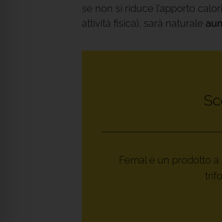
se non si riduce l’apporto cal
attività fisica), sarà naturale
aum
Sc
Femal è un prodotto a b
tri