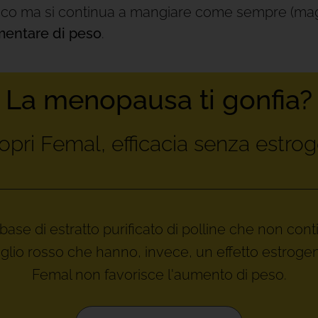
orico ma si continua a mangiare come sempre (mag
entare di peso
.
La menopausa ti gonfia?
opri Femal, efficacia senza estrog
ase di estratto purificato di polline che non conti
foglio rosso che hanno, invece, un effetto estrogen
Femal non favorisce l'aumento di peso.