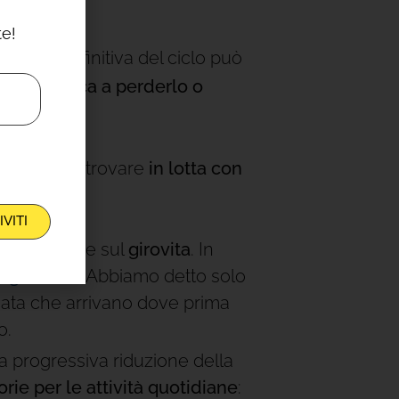
te!
zione definitiva del ciclo può
he più fatica a perderlo o
re a farti trovare
in lotta con
IVITI
mulare adipe sul
girovita
. In
il
gonfiore
. Abbiamo detto solo
ssata che arrivano dove prima
o.
 la progressiva riduzione della
ie per le attività quotidiane
: