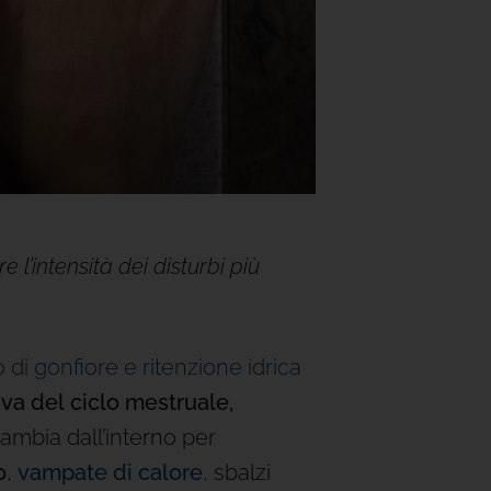
l’intensità dei disturbi più
 di gonfiore e ritenzione idrica
iva del
ciclo mestruale,
ambia dall’interno per
o
,
vampate di calore
, sbalzi