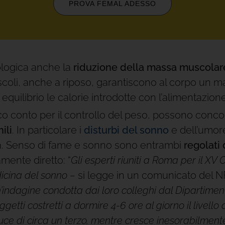
PROVA FEMAL ADESSO
ologica anche la
riduzione della massa muscolar
scoli, anche a riposo, garantiscono al corpo un m
n equilibrio le calorie introdotte con l’alimentazi
oco conto per il controllo del peso, possono conco
ili
. In particolare i
disturbi del sonno
e dell’umor
a. Senso di fame e sonno sono entrambi
regolati 
ente diretto: “
Gli esperti riuniti a Roma per il X
dicina del sonno –
si legge in un comunicato del NFI
n’indagine condotta dai loro colleghi dal Dipartimen
ggetti costretti a dormire 4-6 ore al giorno il livell
ce di circa un terzo, mentre cresce inesorabilmente