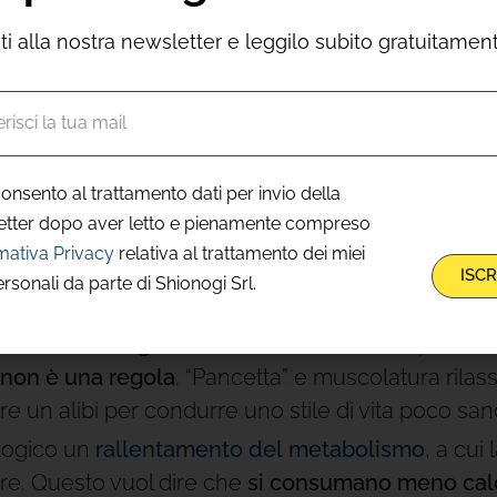
viti alla nostra newsletter e leggilo subito gratuitamen
ai piccoli fastidi
che il periodo precedente la cessa
nel quale
si tende a mettere su peso. E si fa anc
onsento al trattamento dati per invio della
rosi fattori
che, messi insieme, possono concorre
etter dopo aver letto e pienamente compreso
mativa Privacy
relativa al trattamento dei miei
ISCR
ersonali da parte di Shionogi Srl.
e principali responsabili della tendenza ad accu
livello di
estrogeni
a favorire
l’aumento di peso e 
non è una regola
. “Pancetta” e muscolatura rila
 un alibi per condurre uno stile di vita poco san
ologico un
rallentamento del
metabolismo
, a cui
rre. Questo vuol dire che
si consumano meno calor