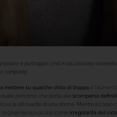
rassare e purtroppo i chili in più possono aumentare 
ile comporta.
a mettere su qualche chilo di troppo
e
l’aumento
raduale percorso che porta alla
scomparsa definit
ova la silhouette di una donna. Mentre il corpo c
 segnali inequivocabili
come
irregolarità del cicl