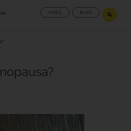
osa
VIDEO
BLOG
A?
menopausa?