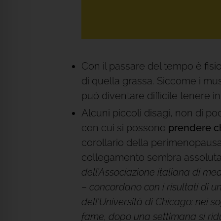
Con il passare del tempo è fisi
di quella grassa. Siccome i mu
può diventare difficile tenere i
Alcuni piccoli disagi, non di p
con cui si possono
prendere ch
corollario della perimenopaus
collegamento sembra assolutam
dell’Associazione italiana di me
–
concordano con i risultati di u
dell’Università di Chicago: nei so
fame, dopo una settimana si ridu