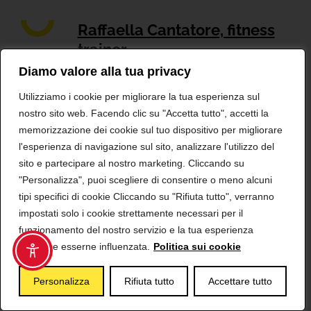
Raffaella Cantatore, fitness
trainer
Diamo valore alla tua privacy
Dottore in scienze motorie
Utilizziamo i cookie per migliorare la tua esperienza sul
nostro sito web. Facendo clic su "Accetta tutto", accetti la
memorizzazione dei cookie sul tuo dispositivo per migliorare
Massimiliano Barattucci,
l'esperienza di navigazione sul sito, analizzare l'utilizzo del
psicologo, psicoterapeuta
sito e partecipare al nostro marketing. Cliccando su
"Personalizza", puoi scegliere di consentire o meno alcuni
PhD, docente presso Università degli
tipi specifici di cookie Cliccando su "Rifiuta tutto", verranno
Studi di Bergamo
impostati solo i cookie strettamente necessari per il
funzionamento del nostro servizio e la tua esperienza
potrebbe esserne influenzata.
Politica sui cookie
Valentina Trionfera
Personalizza
Rifiuta tutto
Accettare tutto
MSL & Medical Advisor Shionogi (2020 -