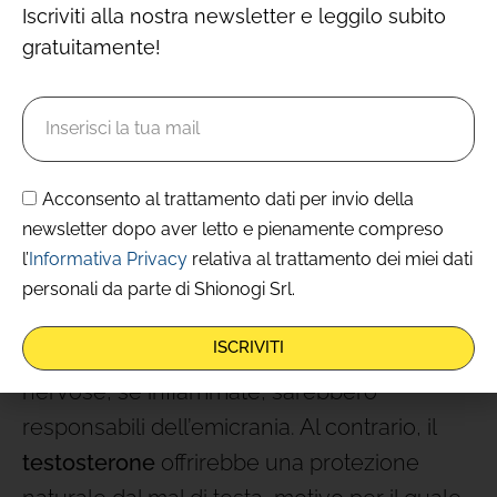
flusso sanguigno e il conseguente apporto
Iscriviti alla nostra newsletter e leggilo subito
di ossigeno: da qui ha origine la sensazione
gratuitamente!
dolorosa.
Esiste dunque un legame tra questo tipo di
cefalea e gli
estrogeni
, gli ormoni femminili
Acconsento al trattamento dati per invio della
della vita fertile: secondo uno studio
newsletter dopo aver letto e pienamente compreso
dell’università spagnola Miguel Hernandez
l’
Informativa Privacy
relativa al trattamento dei miei dati
di Elche,
gli estrogeni influenzerebbero il
personali da parte di Shionogi Srl.
sistema trigemino-vascolare
, le cui
ISCRIVITI
strutture del nervo trigemino e delle fibre
nervose, se infiammate, sarebbero
responsabili dell’emicrania. Al contrario, il
testosterone
offrirebbe una protezione