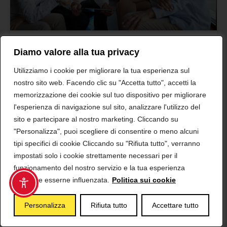
Diamo valore alla tua privacy
Ciclo irregolare in
Utilizziamo i cookie per migliorare la tua esperienza sul
nostro sito web. Facendo clic su "Accetta tutto", accetti la
perimenopausa? I dati
memorizzazione dei cookie sul tuo dispositivo per migliorare
per capire cosa accade
l'esperienza di navigazione sul sito, analizzare l'utilizzo del
sito e partecipare al nostro marketing. Cliccando su
alle donne
"Personalizza", puoi scegliere di consentire o meno alcuni
tipi specifici di cookie Cliccando su "Rifiuta tutto", verranno
Ciclo irregolare dopo i 45? Non sei sola: i dati di
impostati solo i cookie strettamente necessari per il
51mila cicli raccontano cosa succede davvero alle
altre donne in perimenopausa.
funzionamento del nostro servizio e la tua esperienza
potrebbe esserne influenzata.
Politica sui cookie
Personalizza
Rifiuta tutto
Accettare tutto
IRRITABILITÀ