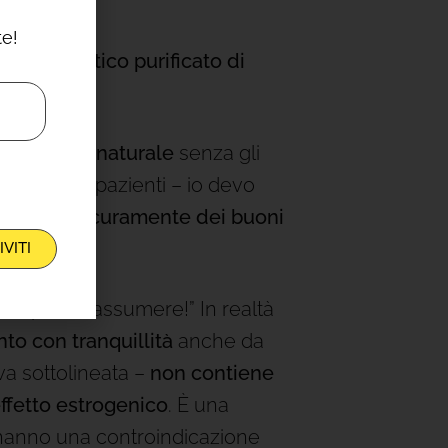
te!
 citoplasmatico purificato di
fa in modo naturale
senza gli
 tempo
e le pazienti – io devo
 – hanno
sicuramente dei buoni
IVITI
 lo posso assumere!” In realtà
to con tranquillità
anche da
va sottolineata –
non contiene
ffetto estrogenico
. È una
hanno una controindicazione