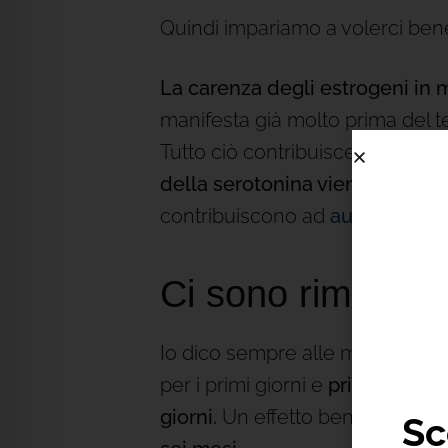
Quindi impariamo a volerci ben
La carenza degli estrogeni in
manifesta già molto prima del 
Tutto ciò contribuisce a scate
della serotonina viene prodott
contribuiscono ad
aumentare q
Ci sono rimedi pe
Io dico sempre alle mie pazient
per i primi giorni e
prima di riu
giorni.
Un effetto ben spiccato 
Sc