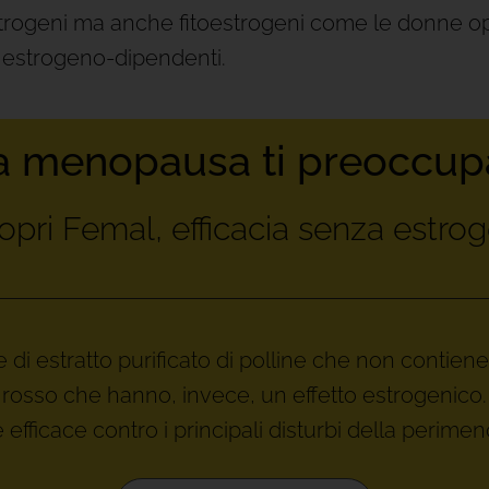
 estrogeni ma anche fitoestrogeni come le donne o
estrogeno-dipendenti.
a menopausa ti preoccup
opri Femal, efficacia senza estrog
i estratto purificato di polline che non contiene i
rosso che hanno, invece, un effetto estrogenico.
 efficace contro i principali disturbi della perime