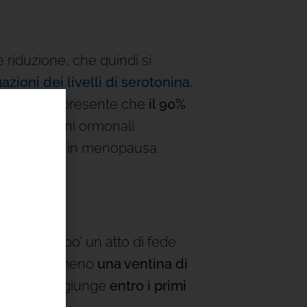
e riduzione, che quindi si
uazioni dei livelli di serotonina
.
tre teniamo presente che
il 90%
 fluttuazioni ormonali
dalle donne in menopausa.
farne un po’ un atto di fede
pettare almeno
una ventina di
fetto si raggiunge
entro i primi