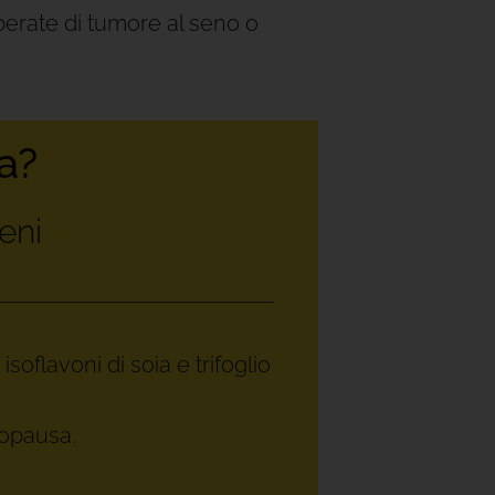
perate di tumore al seno o
a?
eni
soflavoni di soia e trifoglio
nopausa.