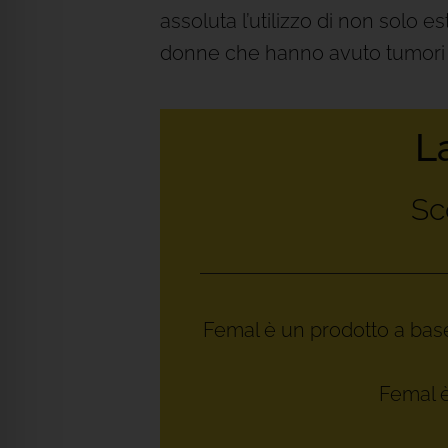
assoluta l’utilizzo di non solo
donne che hanno avuto tumori 
L
Sc
Femal è un prodotto a base d
Femal è