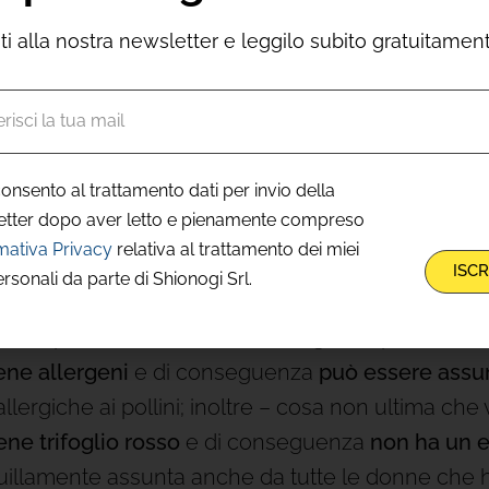
viti alla nostra newsletter e leggilo subito gratuitamen
 naturale che possiamo assumere che è
l’estratto
osi studi clinici attestano l’efficacia.
re,
va ad agire come determinati farmaci ma lo 
onsento al trattamento dati per invio della
nge con lentezza, ma è prolungato, cioè dura nel
etter dopo aver letto e pienamente compreso
i che seguono questo trattamento per vari motivi
mativa Privacy
relativa al trattamento dei miei
ISCR
ersonali da parte di Shionogi Srl.
ero pensare: “Ma io sono allergica al polline non
ene allergeni
e di conseguenza
può essere assun
lergiche ai pollini; inoltre – cosa non ultima che 
ne trifoglio rosso
e di conseguenza
non ha un e
uillamente assunta anche da tutte le donne che 