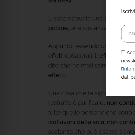
sei mesi.
Iscri
È stata ritrovata una sostanza
polline,
una sostanza i cui
numer
Appunto, essendo un integrato
Acc
effetti collaterali. L
‘effetto giu
newsl
dire che ho moltissime pazient
l’
Infor
effetti.
dati p
Una cosa che le signore potrebb
l’estratto è purificato,
non conti
tutte quelle persone che sono al
isoflavoni della soia,
non contie
sostanza che può essere tranq