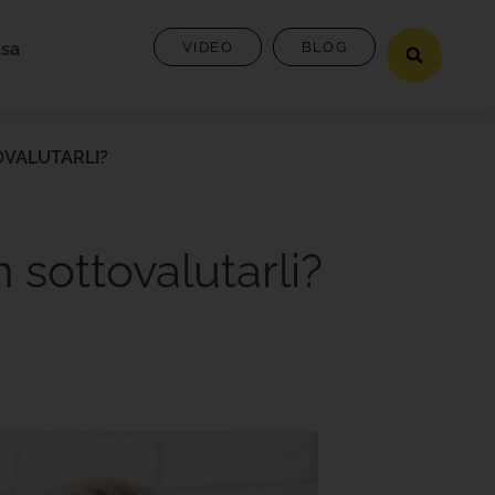
osa
VIDEO
BLOG
OVALUTARLI?
sottovalutarli?