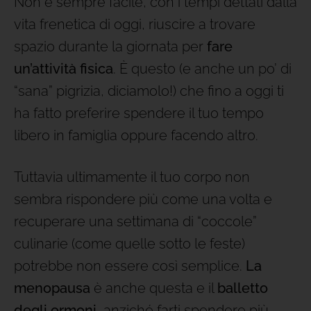
Non è sempre facile, con i tempi dettati dalla
vita frenetica di oggi, riuscire a trovare
spazio durante la giornata per
fare
un’attività fisica
. È questo (e anche un po’ di
“sana” pigrizia, diciamolo!) che fino a oggi ti
ha fatto preferire spendere il tuo tempo
libero in famiglia oppure facendo altro.
Tuttavia ultimamente il tuo corpo non
sembra rispondere più come una volta e
recuperare una settimana di “coccole”
culinarie (come quelle sotto le feste)
potrebbe non essere così semplice.
La
menopausa
è anche questa e il
balletto
degli ormoni
, anziché farti spendere più