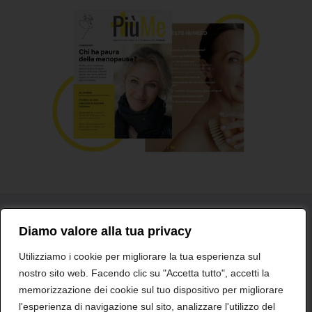
Diamo valore alla tua privacy
Glossario
Medici e professionisti
Contatti
Utilizziamo i cookie per migliorare la tua esperienza sul
nostro sito web. Facendo clic su "Accetta tutto", accetti la
Shionogi Europa
Dichiarazioni sulla Privacy
memorizzazione dei cookie sul tuo dispositivo per migliorare
l'esperienza di navigazione sul sito, analizzare l'utilizzo del
Eventi Avversi
Mappa del Sito
Cookies