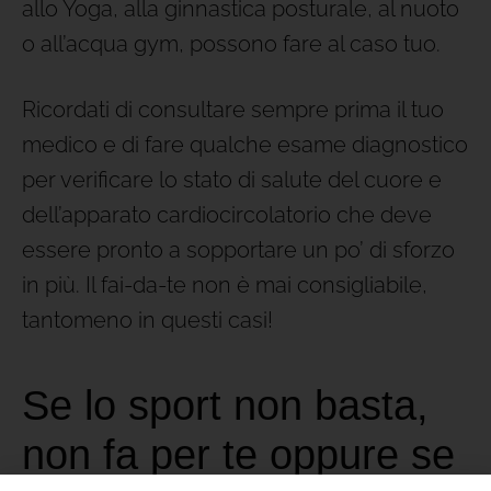
allo Yoga, alla ginnastica posturale, al nuoto
o all’acqua gym, possono fare al caso tuo.
Ricordati di consultare sempre prima il tuo
medico e di fare qualche esame diagnostico
per verificare lo stato di salute del cuore e
dell’apparato cardiocircolatorio che deve
essere pronto a sopportare un po’ di sforzo
in più. Il fai-da-te non è mai consigliabile,
tantomeno in questi casi!
Se lo sport non basta,
non fa per te oppure se