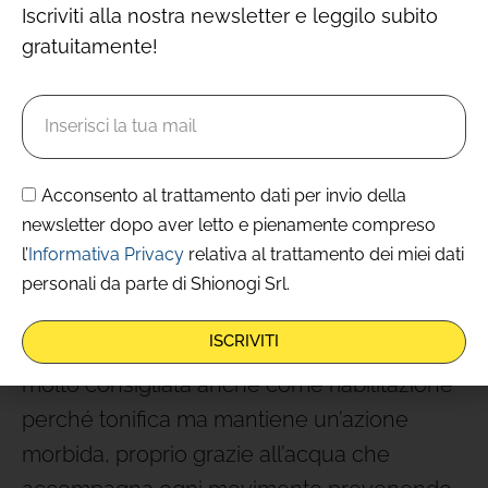
discipline, sono nate tutta una serie di
Iscriviti alla nostra newsletter e leggilo subito
attività collaterali che ne sfruttano le basi
gratuitamente!
per essere integrate con altre attività, anche
acquatiche, ma non solo. Qualche esempio?
Acqualates
Acconsento al trattamento dati per invio della
newsletter dopo aver letto e pienamente compreso
In altre parole,
il Pilates in acqua
. Il metodo
l’
Informativa Privacy
relativa al trattamento dei miei dati
viene praticato in acqua per garantire
personali da parte di Shionogi Srl.
maggiore resistenza e dunque aumentare
ISCRIVITI
la quota dello sforzo muscolare.
L’attività è
molto consigliata anche come riabilitazione
perché tonifica ma mantiene un’azione
morbida, proprio grazie all’acqua che