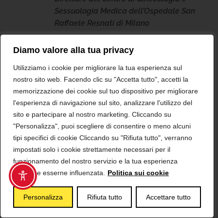
Sessuologia Medica dell’Ospedale San
Raffaele Resnati di Milano
Diamo valore alla tua privacy
Raffaella Cantatore, fitness
Utilizziamo i cookie per migliorare la tua esperienza sul
nostro sito web. Facendo clic su "Accetta tutto", accetti la
trainer
memorizzazione dei cookie sul tuo dispositivo per migliorare
Dottore in scienze motorie
l'esperienza di navigazione sul sito, analizzare l'utilizzo del
sito e partecipare al nostro marketing. Cliccando su
"Personalizza", puoi scegliere di consentire o meno alcuni
tipi specifici di cookie Cliccando su "Rifiuta tutto", verranno
Massimiliano Barattucci,
impostati solo i cookie strettamente necessari per il
psicologo, psicoterapeuta
funzionamento del nostro servizio e la tua esperienza
potrebbe esserne influenzata.
Politica sui cookie
PhD, docente presso Università degli
Studi di Bergamo
Personalizza
Rifiuta tutto
Accettare tutto