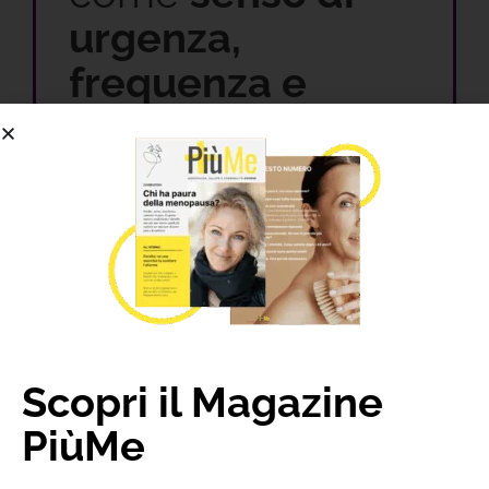
urgenza,
frequenza e
piccole perdite.
Integratore alimentare a base
di
Estratto Puriﬁcato di
Polline
e
Estratto di semi di Zucca
SCOPRI FEMAL INCOCONTROL
Scopri il Magazine
PiùMe
Dati gli innumerevoli benefici di queste