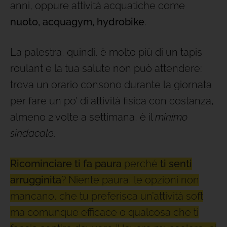
anni, oppure attività acquatiche come
nuoto, acquagym, hydrobike
.
La palestra, quindi, è molto più di un tapis
roulant e la tua salute non può attendere:
trova un orario consono durante la giornata
per fare un po’ di attività fisica con costanza,
almeno 2 volte a settimana, è il
minimo
sindacale
.
Ricominciare ti fa paura
perché
ti senti
arrugginita
? Niente paura, le opzioni non
mancano, che tu preferisca un’attività soft
ma comunque efficace o qualcosa che ti