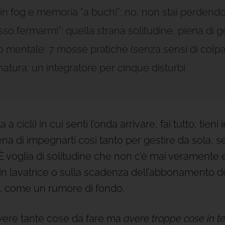
n fog e memoria “a buchi”: no, non stai perdendo
o fermarmi”: quella strana solitudine, piena di g
o mentale: 7 mosse pratiche (senza sensi di colpa
natura: un integratore per cinque disturbi
cicli) in cui senti l’onda arrivare, fai tutto, tieni i
na di impegnarti così tanto per gestire da sola, s
 È voglia di solitudine che non c’è mai verament
n lavatrice o sulla scadenza dell’abbonamento dell
a, come un rumore di fondo.
ere tante cose da fare ma
avere troppe cose in t