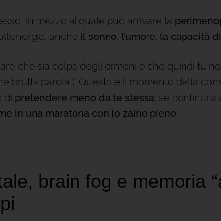
so, in mezzo al quale può arrivare la
perimeno
all’energia, anche
il
sonno, l’umore, la capacità 
re che sia colpa degli ormoni e che quindi tu no
he brutta parola!). Questo è il momento della con
o di
pretendere meno da te stessa
; se continui a 
me in una maratona con lo zaino pieno
.
le, brain fog e memoria “a
pi