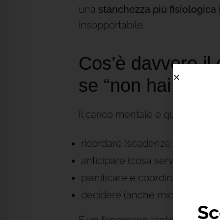
una
stanchezza più fisiologica
insopportabile.
Cos’è davvero il 
se “non hai fatto 
Il carico mentale è quel lavoro in
ricordare (scadenze, visite, reg
anticipare (cosa serve, cosa pu
pianificare e coordinare (agenda d
decidere (anche micro-decisioni:
Sc