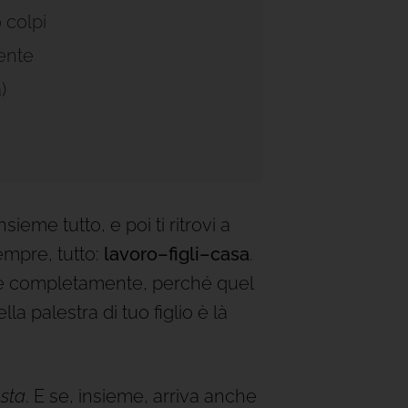
 colpi
ente
)
nsieme tutto, e poi ti ritrovi a
empre, tutto:
lavoro–figli–casa
.
e e completamente, perché quel
a palestra di tuo figlio è là
esta
. E se, insieme, arriva anche