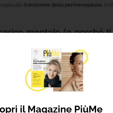
legata alla
transizione della perimenopausa
, il 
carico mentale (e perché ti
niente”)
visibile fatto di:
ali, spesa, chat scuola),
ò andare storto),
i tutti, incastri, imprevisti),
 mille al giorno).
opri il Magazine PiùMe