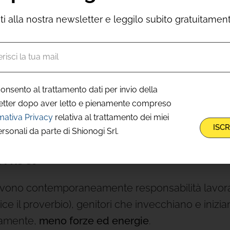
pattante da
essere argomento di interesse scienti
viti alla nostra newsletter e leggilo subito gratuitamen
e
. Se lavi i piatti si nota. Se tieni in testa che
doman
ta per il regalo di classe,
nessuno lo sa
. Però il ce
i ansiosa”. È
cognitive labor
(lavoro cognitivo) ed 
onsento al trattamento dati per invio della
de a distribuirsi in modo sbilanciato nelle famigl
etter dopo aver letto e pienamente compreso
mativa Privacy
relativa al trattamento dei miei
ISCR
ntale + perimenopausa”: 
ersonali da parte di Shionogi Srl.
omba
vono contemporaneamente responsabilità lavorative
e il proverbio), genitori che invecchiano e inizi
camente,
meno forze ed energie
.