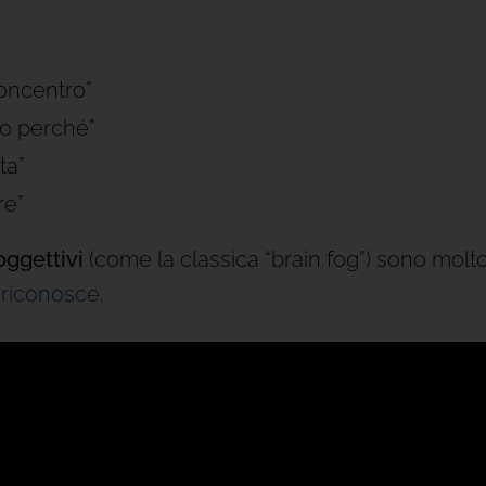
concentro”
co perché”
ta”
re”
oggettivi
(come la classica “brain fog”) sono molt
i riconosce
.