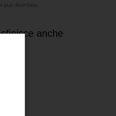
mix può diventare…
 sfinisce anche