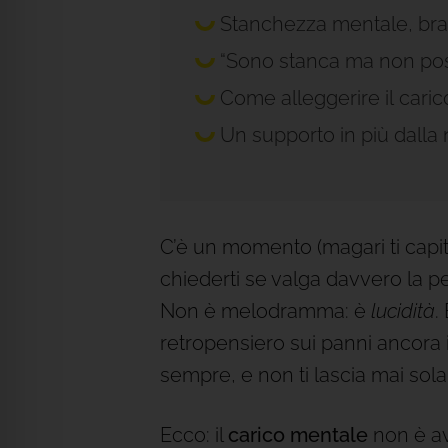
Stanchezza mentale, brai
“Sono stanca ma non poss
Come alleggerire il caric
Un supporto in più dalla 
C’è un momento (magari ti capita a 
chiederti se valga davvero la pe
Non è melodramma: è
lucidità
.
retropensiero sui panni ancora i
sempre, e non ti lascia mai sol
Ecco: il
carico mentale
non è av